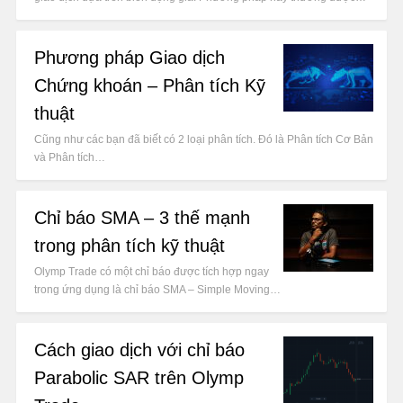
Phương pháp Giao dịch
Chứng khoán – Phân tích Kỹ
thuật
Cũng như các bạn đã biết có 2 loại phân tích. Đó là Phân tích Cơ Bản
và Phân tích…
Chỉ báo SMA – 3 thế mạnh
trong phân tích kỹ thuật
Olymp Trade có một chỉ báo được tích hợp ngay
trong ứng dụng là chỉ báo SMA – Simple Moving…
Cách giao dịch với chỉ báo
Parabolic SAR trên Olymp