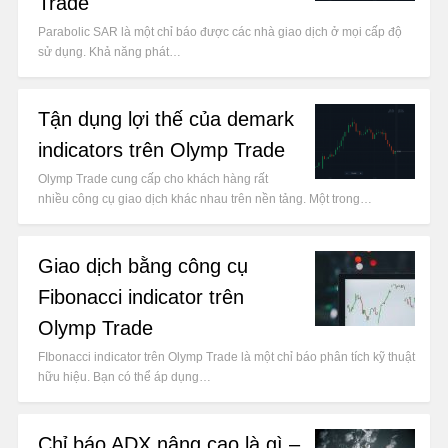
Trade
Parabolic SAR là một chỉ báo được các nhà giao dịch ở mọi cấp độ
sử dụng. Khả năng phát…
Tận dụng lợi thế của demark
indicators trên Olymp Trade
Olymp Trade cung cấp cho khách hàng rất
nhiều công cụ giao dịch khác nhau trên nền tảng. Một trong…
Giao dịch bằng công cụ
Fibonacci indicator trên
Olymp Trade
FIbonacci indicator trên Olymp Trade là một chỉ báo phân tích kỹ thuật
hữu hiệu. Bạn có thể áp dụng…
Chỉ báo ADX nâng cao là gì –