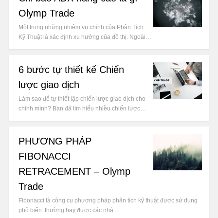
Olymp Trade
Một trong những nhiệm vụ chính của Phân Tích
Kỹ Thuật là xác định xu hướng của đồ thị. Ngoài…
6 bước tự thiết kế Chiến
lược giao dịch
Làm sao để tự thiết lập chiến lược giao dịch cho
chính mình? Bạn đã tìm hiểu nhiều chiến lược…
PHƯƠNG PHÁP
FIBONACCI
RETRACEMENT – Olymp
Trade
Fibonacci là công cụ phương pháp phân tích kỹ thuật được sử dụng
phổ biến thường hay được các nhà…