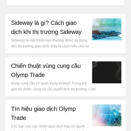
Sideway là gì? Cách giao
dịch khi thị trường Sideway
Sideway là một thuật ngữ thường được sử dụng
trên thị trường giao dịch. Đây là cách hiểu cho sự…
Chiến thuật vùng cung cầu
Olymp Trade
Vùng cung cầu có quan trọng không? Trong thế
giới tài chính, cung và cầu quyết định thị trường. Luật…
Tín hiệu giao dịch Olymp
Trade
Các bạn vào các nhóm giao dịch hay có người