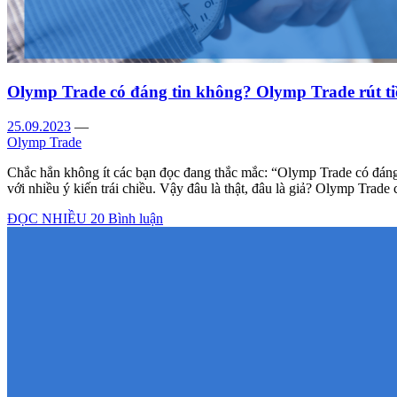
Olymp Trade có đáng tin không? Olymp Trade rút t
25.09.2023
—
Olymp Trade
Chắc hẳn không ít các bạn đọc đang thắc mắc: “Olymp Trade có đáng t
với nhiều ý kiến trái chiều. Vậy đâu là thật, đâu là giả? Olymp Trade 
ĐỌC NHIỀU
20 Bình luận