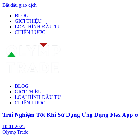
Bắt đầu giao dịch
BLOG
GIỚI THIỆU
LOẠI HÌNH ĐẦU TƯ
CHIẾN LƯỢC
BLOG
GIỚI THIỆU
LOẠI HÌNH ĐẦU TƯ
CHIẾN LƯỢC
Trải Nghiệm Tốt Khi Sử Dụng Ứng Dụng Flex App 
10.01.2025
—
Olymp Trade