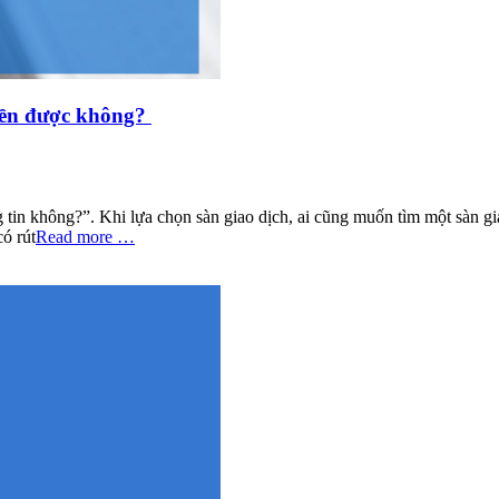
iền được không?
in không?”. Khi lựa chọn sàn giao dịch, ai cũng muốn tìm một sàn gia
có rút
Read more …