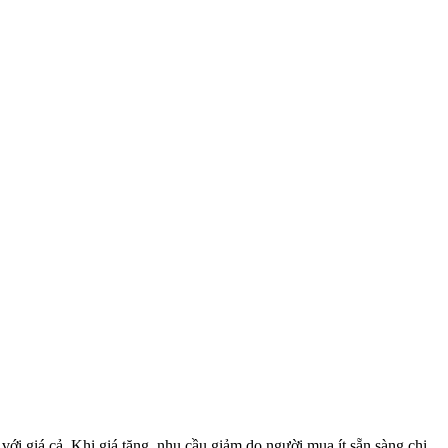
với giá cả. Khi giá tăng, nhu cầu giảm do người mua ít sẵn sàng chi