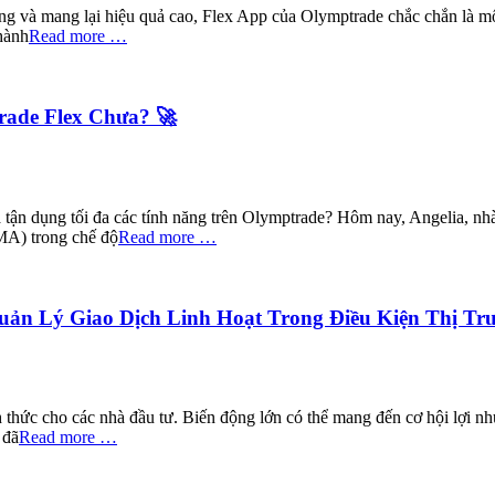
ng và mang lại hiệu quả cao, Flex App của Olymptrade chắc chắn là một
hành
Read more …
rade Flex Chưa? 🚀
à tận dụng tối đa các tính năng trên Olymptrade? Hôm nay, Angelia, nhà
MA) trong chế độ
Read more …
ản Lý Giao Dịch Linh Hoạt Trong Điều Kiện Thị Tr
ch thức cho các nhà đầu tư. Biến động lớn có thể mang đến cơ hội lợi n
 đã
Read more …