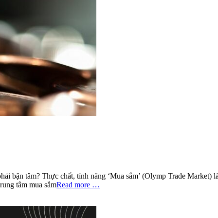
ải bận tâm? Thực chất, tính năng ‘Mua sắm’ (Olymp Trade Market) là 
trung tâm mua sắm
Read more …