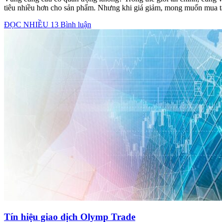
tiêu nhiều hơn cho sản phẩm. Nhưng khi giá giảm, mong muốn mua 
ĐỌC NHIỀU
13 Bình luận
Tín hiệu giao dịch Olymp Trade