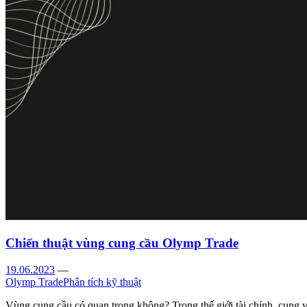
Chiến thuật vùng cung cầu Olymp Trade
19.06.2023
—
Olymp Trade
Phân tích kỹ thuật
Vùng cung cầu có quan trọng không? Trong thế giới tài chính, cung và