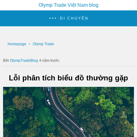
Olymp Trade Việt Nam blog
DI CHUYỂN
Homepage
Olymp Trade
OlympTradeBlog
4 năm trước
Lỗi phân tích biểu đồ thường gặp