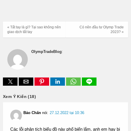
« Tất tay là gì? Tại sao không nên
Có nên đầu tư Olymp Trade
giao dịch tất tay
2023? »
OlympTradeBlog
:
Xem Ý Kiến (18)
Bảo Chấn
nói:
27.12.2022 tại 10:36
Các lỗi phân tích biểu đồ này phổ biến lắm. anh em hay bị