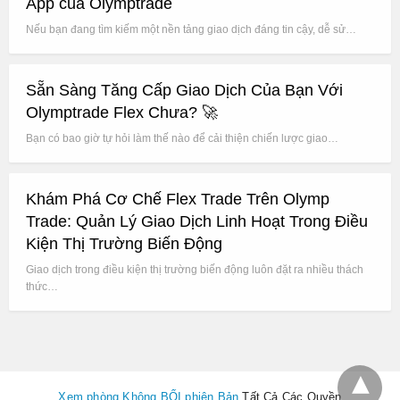
App của Olymptrade
Nếu bạn đang tìm kiếm một nền tảng giao dịch đáng tin cậy, dễ sử…
Sẵn Sàng Tăng Cấp Giao Dịch Của Bạn Với
Olymptrade Flex Chưa? 🚀
Bạn có bao giờ tự hỏi làm thế nào để cải thiện chiến lược giao…
Khám Phá Cơ Chế Flex Trade Trên Olymp
Trade: Quản Lý Giao Dịch Linh Hoạt Trong Điều
Kiện Thị Trường Biến Động
Giao dịch trong điều kiện thị trường biến động luôn đặt ra nhiều thách
thức…
Xem phòng Không BỐI phiên Bản
Tất Cả Các Quyền