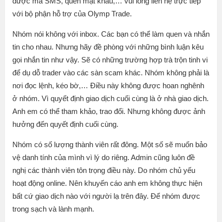
được mã SMS, quên mật khẩu,… vui lòng liên hệ trực tiếp
với bộ phận hỗ trợ của Olymp Trade.
Nhóm nói không với inbox. Các bạn có thể làm quen và nhắn
tin cho nhau. Nhưng hãy đề phòng với những bình luận kêu
gọi nhắn tin như vậy. Sẽ có những trường hợp trà trộn tinh vi
để dụ dỗ trader vào các sàn scam khác. Nhóm không phải là
nơi đọc lệnh, kéo bờ,… Điều này không được hoan nghênh
ở nhóm. Vì quyết định giao dịch cuối cùng là ở nhà giao dịch.
Anh em có thể tham khảo, trao đổi. Nhưng không được ảnh
hưởng đến quyết định cuối cùng.
Nhóm có số lượng thành viên rất đông. Một số sẽ muốn bảo
vệ danh tính của mình vì lý do riêng. Admin cũng luôn đề
nghị các thành viên tôn trọng điều này. Do nhóm chủ yếu
hoạt động online. Nên khuyến cáo anh em không thực hiện
bất cứ giao dịch nào với người lạ trên đây. Để nhóm được
trong sạch và lành mạnh.