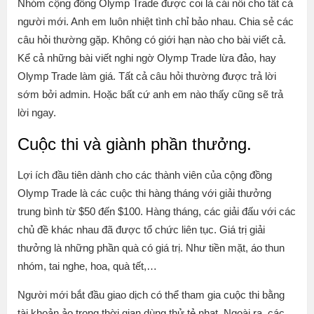
Nhóm cộng đồng Olymp Trade được coi là cái nôi cho tất cả
người mới. Anh em luôn nhiệt tình chỉ bảo nhau. Chia sẻ các
câu hỏi thường gặp. Không có giới hạn nào cho bài viết cả.
Kể cả những bài viết nghi ngờ Olymp Trade lừa đảo, hay
Olymp Trade làm giá. Tất cả câu hỏi thường được trả lời
sớm bởi admin. Hoặc bất cứ anh em nào thấy cũng sẽ trả
lời ngay.
Cuộc thi và giành phần thưởng.
Lợi ích đầu tiên dành cho các thành viên của cộng đồng
Olymp Trade là các cuộc thi hàng tháng với giải thưởng
trung bình từ $50 đến $100. Hàng tháng, các giải đấu với các
chủ đề khác nhau đã được tổ chức liên tục. Giá trị giải
thưởng là những phần quà có giá trị. Như tiền mặt, áo thun
nhóm, tai nghe, hoa, quà tết,…
Người mới bắt đầu giao dịch có thể tham gia cuộc thi bằng
tài khoản ảo trong thời gian dùng thử tẻ nhạt. Ngoài ra, các