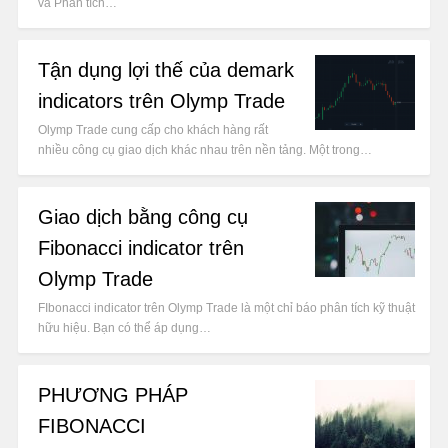
và Phân tích…
Tận dụng lợi thế của demark
indicators trên Olymp Trade
Olymp Trade cung cấp cho khách hàng rất
nhiều công cụ giao dịch khác nhau trên nền tảng. Một trong…
Giao dịch bằng công cụ
Fibonacci indicator trên
Olymp Trade
FIbonacci indicator trên Olymp Trade là một chỉ báo phân tích kỹ thuật
hữu hiệu. Bạn có thể áp dụng…
PHƯƠNG PHÁP
FIBONACCI