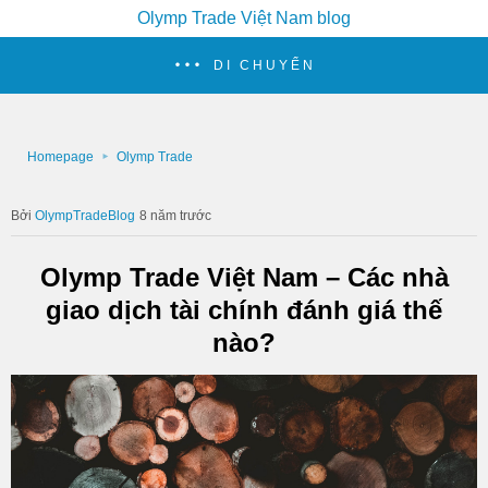
Olymp Trade Việt Nam blog
DI CHUYỂN
Homepage
Olymp Trade
OlympTradeBlog
8 năm trước
Olymp Trade Việt Nam – Các nhà
giao dịch tài chính đánh giá thế
nào?