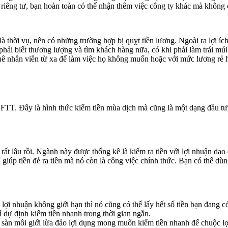
 riêng tư, bạn hoàn toàn có thể nhận thêm việc công ty khác mà không 
à thời vụ, nên có những trường hợp bị quỵt tiền lương. Ngoài ra lợi 
ải biết thương lượng và tìm khách hàng nữa, có khi phải làm trái múi
uê nhân viên từ xa để làm việc họ không muốn hoặc với mức lương rẻ h
FTT. Đây là hình thức kiếm tiền mùa dịch mà cũng là một dạng đầu tư, t
 rất lâu rồi. Ngành này được thống kê là kiếm ra tiền với lợi nhuận dao
 giúp tiền đẻ ra tiền mà nó còn là công việc chính thức. Bạn có thể dùn
lợi nhuận không giới hạn thì nó cũng có thể lấy hết số tiền bạn đang 
ỉ dự định kiếm tiền nhanh trong thời gian ngắn.
sàn môi giới lừa đảo lợi dụng mong muốn kiếm tiền nhanh để chuộc lợi