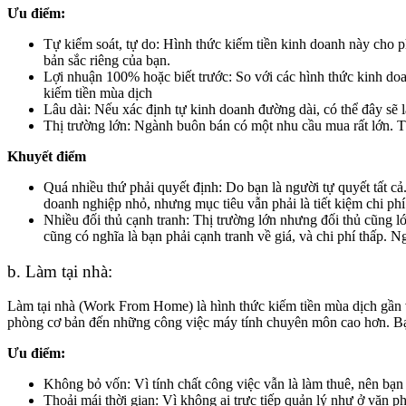
Ưu điểm:
Tự kiểm soát, tự do: Hình thức kiếm tiền kinh doanh này cho 
bản sắc riêng của bạn.
Lợi nhuận 100% hoặc biết trước: So với các hình thức kinh doanh
kiếm tiền mùa dịch
Lâu dài: Nếu xác định tự kinh doanh đường dài, có thể đây sẽ l
Thị trường lớn: Ngành buôn bán có một nhu cầu mua rất lớn. Th
Khuyết điểm
Quá nhiều thứ phải quyết định: Do bạn là người tự quyết tất c
doanh nghiệp nhỏ, nhưng mục tiêu vẫn phải là tiết kiệm chi phí
Nhiều đối thủ cạnh tranh: Thị trường lớn nhưng đối thủ cũng lớ
cũng có nghĩa là bạn phải cạnh tranh về giá, và chi phí thấp. Ng
b.
Làm tại nhà:
Làm tại nhà (Work From Home) là hình thức kiếm tiền mùa dịch gần v
phòng cơ bản đến những công việc máy tính chuyên môn cao hơn. Bạn c
Ưu điểm:
Không bỏ vốn: Vì tính chất công việc vẫn là làm thuê, nên bạn
Thoải mái thời gian: Vì không ai trực tiếp quản lý như ở văn 