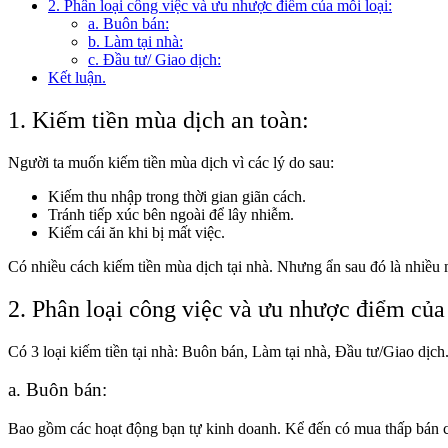
2. Phân loại công việc và ưu nhược điểm của mỗi loại:
a. Buôn bán:
b. Làm tại nhà:
c. Đầu tư/ Giao dịch:
Kết luận.
1.
Kiếm tiền mùa dịch an toàn:
Người ta muốn kiếm tiền mùa dịch vì các lý do sau:
Kiếm thu nhập trong thời gian giãn cách.
T
ránh tiếp xúc bên ngoài để lây nhiễm.
Kiếm cái ăn khi bị mất việc.
Có nhiều cách kiếm tiền mùa dịch tại nhà. Nhưng ẩn sau đó là nhiều
2.
Phân loại công việc và ưu nhược điểm của 
Có 3 loại kiếm tiền tại nhà: Buôn bán, Làm tại nhà, Đầu tư/Giao dịch
a.
Buôn bán:
Bao gồm các hoạt động bạn tự kinh doanh. Kể đến có mua thấp bán cao