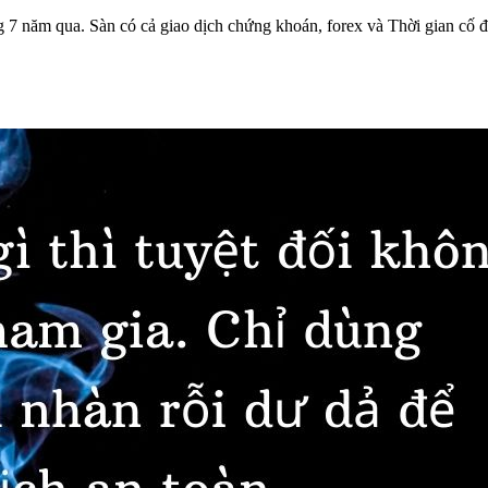
7 năm qua. Sàn có cả giao dịch chứng khoán, forex và Thời gian cố đ