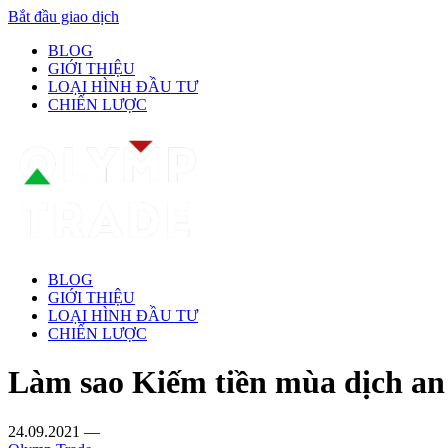
Bắt đầu giao dịch
BLOG
GIỚI THIỆU
LOẠI HÌNH ĐẦU TƯ
CHIẾN LƯỢC
BLOG
GIỚI THIỆU
LOẠI HÌNH ĐẦU TƯ
CHIẾN LƯỢC
Làm sao Kiếm tiền mùa dịch an
24.09.2021
—