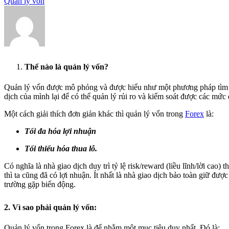
Quản lý vốn
Thế nào là quản lý vốn?
Quản lý vốn được mô phỏng và được hiểu như một phương pháp tìm ra 
dịch của mình lại để có thể quản lý rủi ro và kiểm soát được các mức 
Một cách giải thích đơn giản khác thì quản lý vốn trong
Forex
là:
Tối đa hóa lợi nhuận
Tối thiểu hóa thua lỗ.
Có nghĩa là nhà giao dịch duy trì tỷ lệ risk/reward (liều lĩnh/lời cao) 
thì ta cũng đã có lợi nhuận. Ít nhất là nhà giao dịch bảo toàn giữ đượ
trường gặp biến động.
2. Vì sao phải quản lý vốn:
Quản lý vốn trong Forex là để nhằm một mục tiêu duy nhất. Đó là: