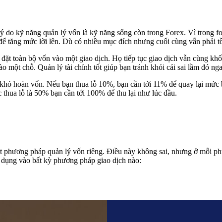
lý do kỹ năng quản lý vốn là kỹ năng sống còn trong Forex. Vì trong for
, để tăng mức lời lên. Dù có nhiều mục đích nhưng cuối cùng vẫn phải tồ
 đặt toàn bộ vốn vào một giao dịch. Họ tiếp tục giao dịch vẫn cùng khố
ào một chỗ. Quản lý tài chính tốt giúp bạn tránh khỏi cái sai lầm đó nga
g khó hoàn vốn. Nếu bạn thua lỗ 10%, bạn cần tới 11% để quay lại mức
 thua lỗ là 50% bạn cần tới 100% để thu lại như lúc đầu.
một phương pháp quản lý vốn riêng. Điều này không sai, nhưng ở mỗi 
áp dụng vào bất kỳ phương pháp giao dịch nào: