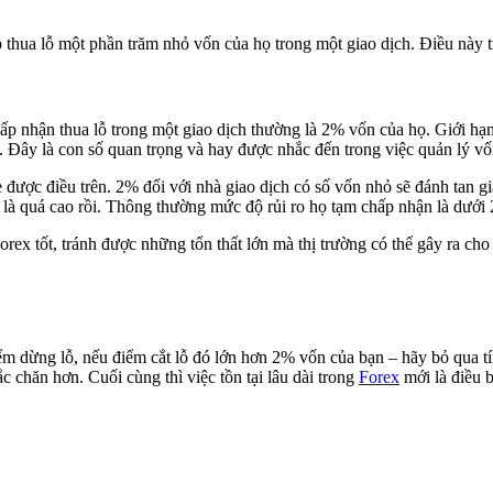
 thua lỗ một phần trăm nhỏ vốn của họ trong một giao dịch. Điều này t
hấp nhận thua lỗ trong một giao dịch thường là 2% vốn của họ. Giới hạ
. Đây là con số quan trọng và hay được nhắc đến trong việc quản lý vố
 được điều trên. 2% đối với nhà giao dịch có số vốn nhỏ sẽ đánh tan 
 là quá cao rồi. Thông thường mức độ rủi ro họ tạm chấp nhận là dưới
x tốt, tránh được những tổn thất lớn mà thị trường có thể gây ra cho t
iểm dừng lỗ, nếu điểm cắt lỗ đó lớn hơn 2% vốn của bạn – hãy bỏ qua tín
 chăn hơn. Cuối cùng thì việc tồn tại lâu dài trong
Forex
mới là điều b