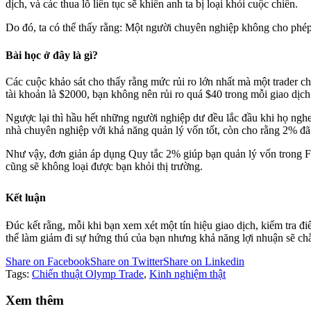
dịch, và các thua lỗ liên tục sẽ khiến anh ta bị loại khỏi cuộc chiến.
Do đó, ta có thể thấy rằng: Một người chuyên nghiệp không cho phép
Bài học ở đây là gì?
Các cuộc khảo sát cho thấy rằng mức rủi ro lớn nhất mà một trader c
tài khoản là $2000, bạn không nên rủi ro quá $40 trong mỗi giao dịch
Ngược lại thì hầu hết những người nghiệp dư đều lắc đầu khi họ nghe
nhà chuyên nghiệp với khả năng quản lý vốn tốt, còn cho rằng 2% đã
Như vậy, đơn giản áp dụng Quy tắc 2% giúp bạn quản lý vốn trong Fore
cũng sẽ không loại được bạn khỏi thị trường.
Kết luận
Đúc kết rằng, mỗi khi bạn xem xét một tín hiệu giao dịch, kiểm tra đ
thể làm giảm đi sự hứng thú của bạn nhưng khả năng lợi nhuận sẽ chắc
Share on Facebook
Share on Twitter
Share on Linkedin
Tags:
Chiến thuật Olymp Trade
,
Kinh nghiệm thật
Xem thêm