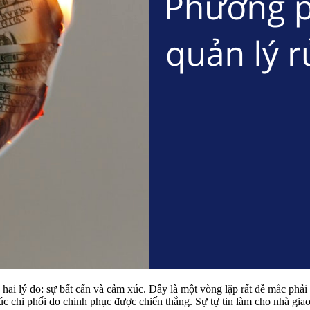
g hai lý do: sự bất cẩn và cảm xúc. Đây là một vòng lặp rất dễ mắc phả
úc chi phối do chinh phục được chiến thắng. Sự tự tin làm cho nhà giao