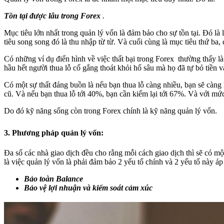
Tồn tại được lâu trong Forex
.
Mục tiêu lớn nhất trong quản lý vốn là đảm bảo cho sự tồn tại. Đó là 
tiêu song song đó là thu nhập từ từ. Và cuối cùng là mục tiêu thứ ba
Có những ví dụ điển hình về việc thất bại trong Forex thường thấy là
hầu hết người thua lỗ cố gắng thoát khỏi hố sâu mà họ đã tự bỏ tiền v
Có một sự thất đáng buồn là nếu bạn thua lỗ càng nhiều, bạn sẽ càn
cũ. Và nếu bạn thua lỗ tới 40%, bạn cần kiếm lại tới 67%. Và với mức
Do đó kỹ năng sống còn trong Forex chính là kỹ năng quản lý vốn.
3. Phương pháp quản lý vốn:
Đa số các nhà giao dịch đều cho rằng mỗi cách giao dịch thì sẽ có 
là việc quản lý vốn là phải đảm bảo 2 yếu tố chính và 2 yếu tố này 
Bảo toàn Balance
Bảo vệ lợi nhuận và kiểm soát cảm xúc