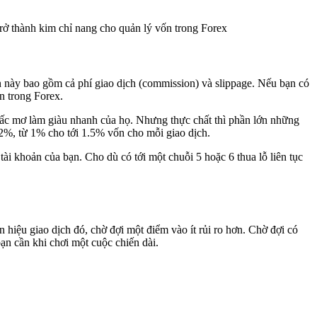
rở thành kim chỉ nang cho quản lý vốn trong Forex
n này bao gồm cả phí giao dịch (commission) và slippage. Nếu bạn có
n trong Forex.
giấc mơ làm giàu nhanh của họ. Nhưng thực chất thì phần lớn những
 2%, từ 1% cho tới 1.5% vốn cho mỗi giao dịch.
ài khoản của bạn. Cho dù có tới một chuỗi 5 hoặc 6 thua lỗ liên tục
 hiệu giao dịch đó, chờ đợi một điểm vào ít rủi ro hơn. Chờ đợi có
ạn cần khi chơi một cuộc chiến dài.