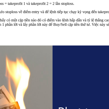
 = takeprofit 1 và takeprofit 2 = 2 lần stoploss.
kéo stoploss về điểm entry và để lệnh tiếp tục chạy kỳ vọng đến takepro
ấy có một cặp tiền nào đó có điểm vào lệnh hấp dẫn và tỷ lệ thắng cao,
nh 1 phần lời và lấy phần lời này để Buy/Sell cặp tiền thứ tư. Việc này