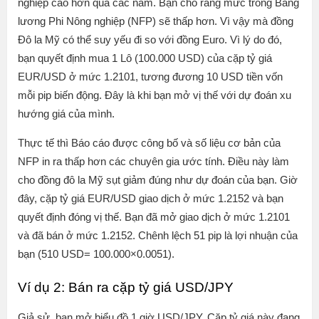
nghiệp cao hơn qua các năm. Bạn cho rằng mức trong Bảng
lương Phi Nông nghiệp (NFP) sẽ thấp hơn. Vì vậy mà đồng
Đô la Mỹ có thể suy yếu đi so với đồng Euro. Vì lý do đó,
bạn quyết định mua 1 Lô (100.000 USD) của cặp tỷ giá
EUR/USD ở mức 1.2101, tương đương 10 USD tiền vốn
mỗi pip biến động. Đây là khi bạn mở vị thế với dự đoán xu
hướng giá của mình.
Thực tế thì Báo cáo được công bố và số liệu cơ bản của
NFP in ra thấp hơn các chuyên gia ước tính. Điều này làm
cho đồng đô la Mỹ sụt giảm đúng như dự đoán của bạn. Giờ
đây, cặp tỷ giá EUR/USD giao dịch ở mức 1.2152 và bạn
quyết định đóng vị thế. Bạn đã mở giao dịch ở mức 1.2101
và đã bán ở mức 1.2152. Chênh lệch 51 pip là lợi nhuận của
bạn (510 USD= 100.000×0.0051).
Ví dụ 2: Bán ra cặp tỷ giá USD/JPY
Giả sử, bạn mở biểu đồ 1 giờ USD/JPY. Cặp tỷ giá này đang