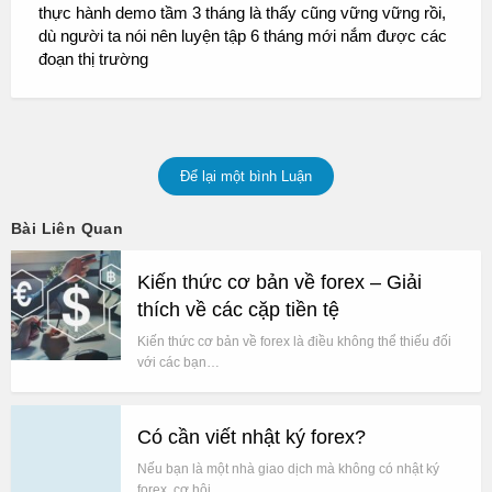
thực hành demo tầm 3 tháng là thấy cũng vững vững rồi,
dù người ta nói nên luyện tập 6 tháng mới nắm được các
đoạn thị trường
Để lại một bình Luận
Bài Liên Quan
Kiến thức cơ bản về forex – Giải
thích về các cặp tiền tệ
Kiến thức cơ bản về forex là điều không thể thiếu đối
với các bạn…
Có cần viết nhật ký forex?
Nếu bạn là một nhà giao dịch mà không có nhật ký
forex, cơ hội…