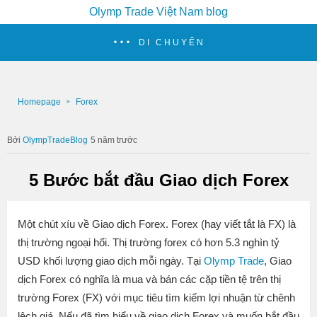
Olymp Trade Việt Nam blog
DI CHUYỂN
Homepage
Forex
OlympTradeBlog
5 năm trước
5 Bước bắt đầu Giao dịch Forex
Một chút xíu về Giao dịch Forex. Forex (hay viết tắt là FX) là
thị trường ngoại hối. Thị trường forex có hơn 5.3 nghìn tỷ
USD khối lượng giao dịch mỗi ngày. Tại
Olymp Trade
, Giao
dịch Forex có nghĩa là mua và bán các cặp tiền tệ trên thị
trường Forex (FX) với mục tiêu tìm kiếm lợi nhuận từ chênh
lệch giá. Nếu đã tìm hiểu về giao dịch Forex và muốn bắt đầu